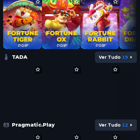
TADA
Ver Tudo
19
Pragmatic.Play
Ver Tudo
12