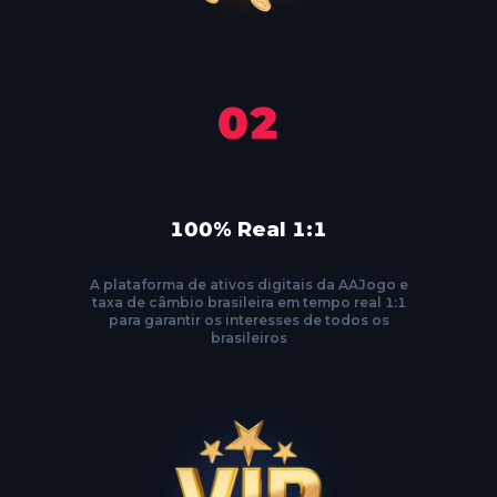
02
100% Real 1:1
A plataforma de ativos digitais da AAJogo e
taxa de câmbio brasileira em tempo real 1:1
para garantir os interesses de todos os
brasileiros