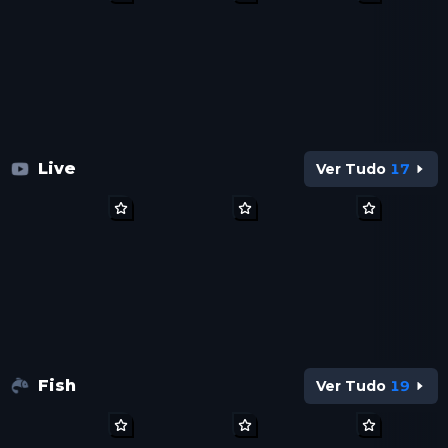
Live
Ver Tudo
17
Fish
Ver Tudo
19