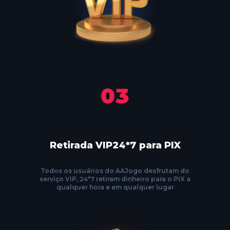
03
Retirada VIP24*7 para PIX
Todos os usuários do AAJogo desfrutam do
serviço VIP, 24*7 retiram dinheiro para o PIX a
qualquer hora e em qualquer lugar