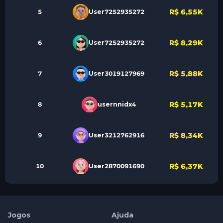
R$ 6,55K
5
User7252935272
R$ 8,29K
6
User7252935272
R$ 5,88K
7
User3019127969
R$ 5,17K
8
usernnidx4
R$ 8,34K
9
User3212762916
R$ 6,37K
10
User2870091690
Jogos
Ajuda