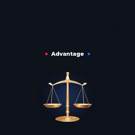
Advantage